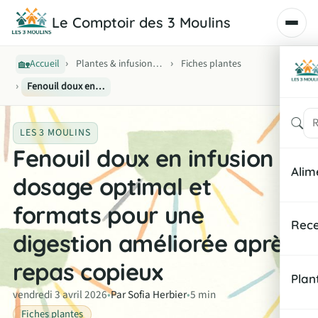
Le Comptoir des 3 Moulins
🏡
›
›
Accueil
Plantes & infusions bien-être
Fiches plantes
›
Fenouil doux en infusion : dosage optimal et formats pour une digestion améliorée après repas copieux
Rech
LES 3 MOULINS
Fenouil doux en infusion :
Alim
dosage optimal et
formats pour une
Noti
Rece
digestion améliorée après
Équi
Peti
repas copieux
Indi
Plan
Déje
vendredi 3 avril 2026
•
Par Sofia Herbier
•
5 min
Fiches plantes
Fich