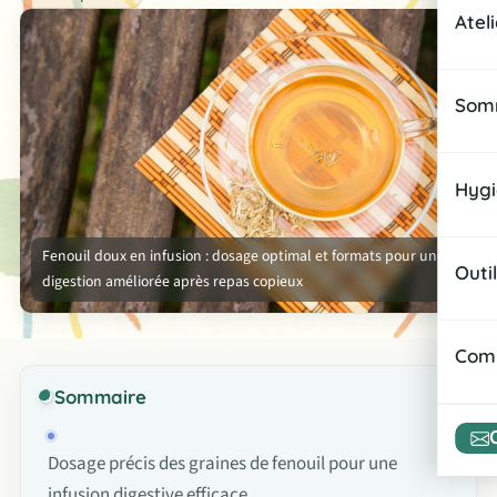
Sna
Atel
Infu
Rece
Rou
Somm
Rout
Amél
Rout
Hygi
Prép
Zen
Habi
Fenouil doux en infusion : dosage optimal et formats pour une
Gest
Outi
digestion améliorée après repas copieux
Cadr
Orga
Micr
Comp
Assi
Sommaire
Esp
Rout
Dosage précis des graines de fenouil pour une
Atel
Orga
infusion digestive efficace