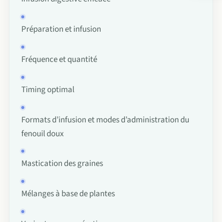
Le p
Cha
Préparation et infusion
FAQ
Acti
Con
Fréquence et quantité
À p
Timing optimal
Char
Formats d’infusion et modes d’administration du
fenouil doux
Mastication des graines
Mélanges à base de plantes