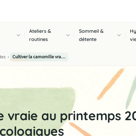
Ateliers &
Sommeil &
Hy
routines
détente
vi
›
tes
Cultiver la camomille vraie au printemps 2026 : rendement, espace et conseils écologiques
le vraie au printemps 2
écologiques