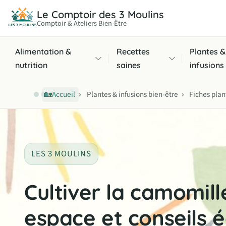
Le Comptoir des 3 Moulins
Comptoir & Ateliers Bien-Être
Alimentation &
Recettes
Plantes &
nutrition
saines
infusions
›
›
Accueil
Plantes & infusions bien-être
Fiches plan
🏡
LES 3 MOULINS
Cultiver la camomil
espace et conseils 