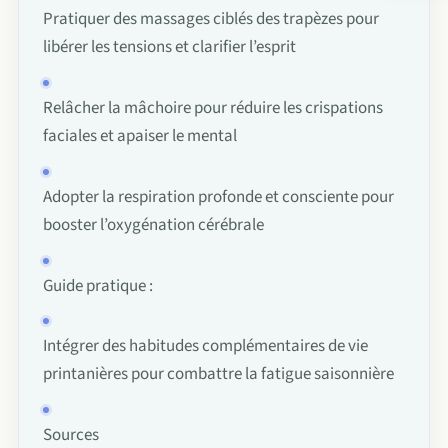
Le p
Pratiquer des massages ciblés des trapèzes pour
Cha
libérer les tensions et clarifier l’esprit
FAQ
Acti
Con
Relâcher la mâchoire pour réduire les crispations
faciales et apaiser le mental
À p
Char
Adopter la respiration profonde et consciente pour
booster l’oxygénation cérébrale
Guide pratique :
Intégrer des habitudes complémentaires de vie
printanières pour combattre la fatigue saisonnière
Sources