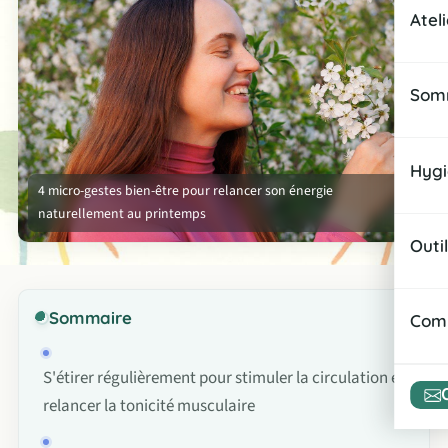
Sna
Atel
Infu
Rece
Rou
Somm
Rout
Amél
Rout
Hygi
4 micro-gestes bien-être pour relancer son énergie
Prép
Zen
naturellement au printemps
Habi
Gest
Outi
Cadr
Orga
Micr
Sommaire
Comp
Assi
Esp
S'étirer régulièrement pour stimuler la circulation et
Rout
relancer la tonicité musculaire
Atel
Orga