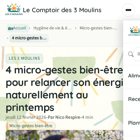
Le Comptoir des 3 Moulins
🏡
›
›
Accueil
Hygiène de vie & équilibre
Micro-gestes bien-être
›
4 micro-gestes bien-être pour relancer son énergie naturellement au printemps
Rech
LES 3 MOULINS
4 micro-gestes bien-être
Alim
pour relancer son énergie
naturellement au
Noti
Rece
printemps
Équi
Peti
jeudi 12 février 2026
•
Par Nico Respire
•
4 min
Indi
Plan
Micro-gestes bien-être
Déje
Fich