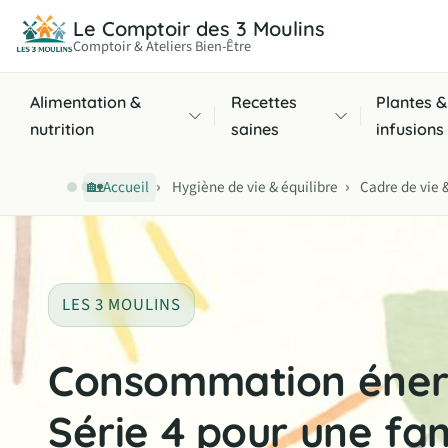
Le Comptoir des 3 Moulins
Comptoir & Ateliers Bien-Être
Alimentation &
Recettes
Plantes &
nutrition
saines
infusions
›
›
Accueil
Hygiène de vie & équilibre
Cadre de vie
🏡
LES 3 MOULINS
Consommation énergé
Série 4 pour une fa