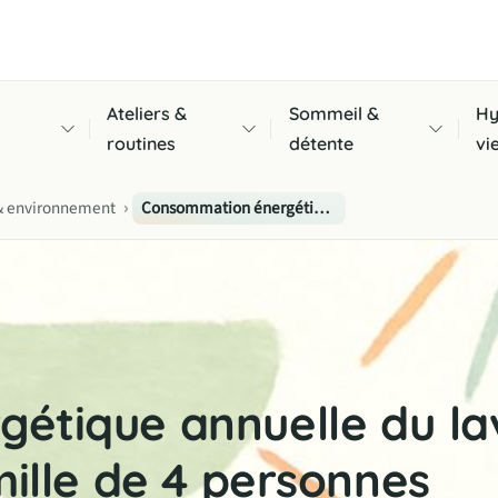
Ateliers &
Sommeil &
Hy
routines
détente
vi
›
 & environnement
Consommation énergétique annuelle du lave-vaisselle Bosch Série 4 pour une famille de 4 personnes
tique annuelle du lav
mille de 4 personnes