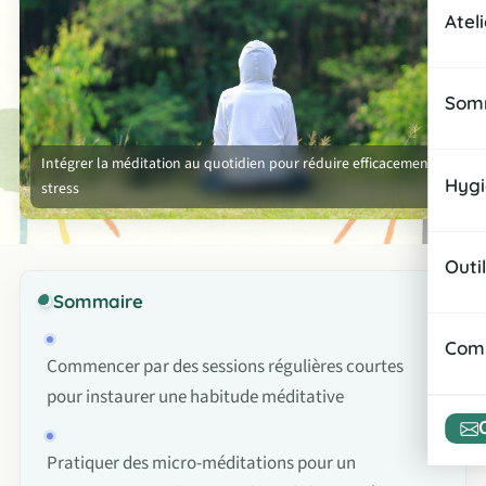
Sna
Atel
Infu
Rece
Rou
Somm
Rout
Amél
Intégrer la méditation au quotidien pour réduire efficacement le
Rout
Hygi
stress
Prép
Zen
Habi
Gest
Outi
Cadr
Sommaire
Orga
Micr
Comp
Commencer par des sessions régulières courtes
Assi
pour instaurer une habitude méditative
Esp
Rout
Atel
Pratiquer des micro-méditations pour un
Orga