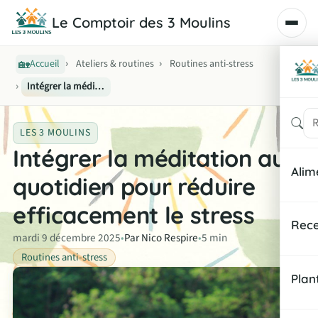
Le Comptoir des 3 Moulins
🏡
›
›
Accueil
Ateliers & routines
Routines anti-stress
›
Intégrer la méditation au quotidien pour réduire efficacement le stress
Rech
LES 3 MOULINS
Intégrer la méditation au
Alim
quotidien pour réduire
efficacement le stress
Noti
Rece
mardi 9 décembre 2025
•
Par Nico Respire
•
5 min
Équi
Routines anti-stress
Peti
Indi
Plan
Déje
Fich