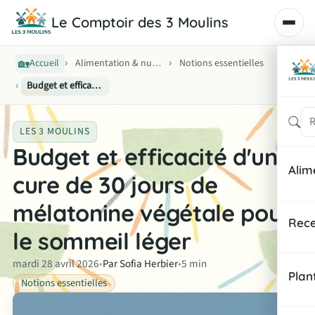
Le Comptoir des 3 Moulins
🏡
›
›
Accueil
Alimentation & nutrition
Notions essentielles
›
Budget et efficacité d'une cure de 30 jours de mélatonine végétale pour le sommeil léger
Rech
LES 3 MOULINS
Budget et efficacité d'une
Alim
cure de 30 jours de
mélatonine végétale pour
Noti
Rece
le sommeil léger
Équi
Peti
mardi 28 avril 2026
•
Par Sofia Herbier
•
5 min
Indi
Plan
Notions essentielles
Déje
Fich