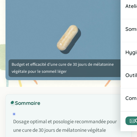
Sna
Atel
Infu
Rece
Rou
Somm
Rout
Amél
Rout
Hygi
Prép
Zen
Budget et efficacité d'une cure de 30 jours de mélatonine
Habi
végétale pour le sommeil léger
Gest
Outi
Cadr
Orga
Micr
Comp
Sommaire
Assi
Esp
Rout
Dosage optimal et posologie recommandée pour
Atel
une cure de 30 jours de mélatonine végétale
Orga